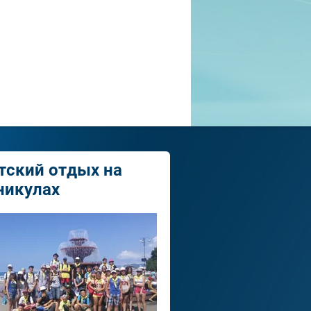
тский отдых на
никулах