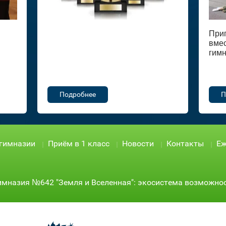
При
вмес
гимн
Подробнее
П
 гимназии
Приём в 1 класс
Новости
Контакты
Еж
имназия №642 "Земля и Вселенная": экосистема возможно