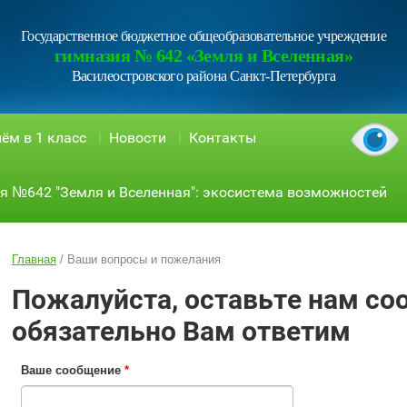
Государственное бюджетное общеобразовательное учреждение
гимназия № 642 «Земля и Вселенная»
Василеостровского района Санкт-Петербурга
ём в 1 класс
Новости
Контакты
я №642 "Земля и Вселенная": экосистема возможностей
Главная
/
Ваши вопросы и пожелания
Пожалуйста, оставьте нам со
обязательно Вам ответим
Ваше сообщение
*