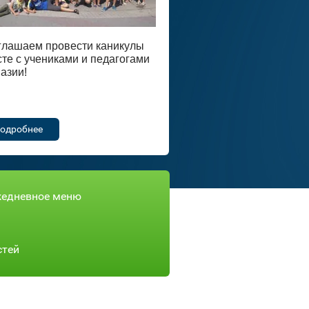
глашаем провести каникулы
те с учениками и педагогами
азии!
одробнее
едневное меню
стей