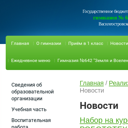
Государственное бюджет
гимназия № 6
Василеостровск
Главная
О гимназии
Приём в 1 класс
Новост
Ежедневное меню
Гимназия №642 "Земля и Вселен
Главная
/
Реали
Сведения об
Новости
образовательной
организации
Новости
Учебная часть
Набор на ку
Воспитательная
работа