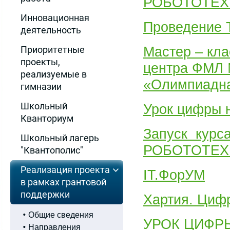
РОБОТОТЕХНИ
Инновационная
Проведение Т
деятельность
Мастер – кла
Приоритетные
проекты,
центра ФМЛ 
реализуемые в
«Олимпиадна
гимназии
Школьный
Урок цифры
Кванториум
Запуск курс
Школьный лагерь
РОБОТОТЕХ
"Квантополис"
Реализация проекта
IT.ФорУМ
в рамках грантовой
поддержки
Хартия. Цифр
Общие сведения
УРОК ЦИФР
Направления