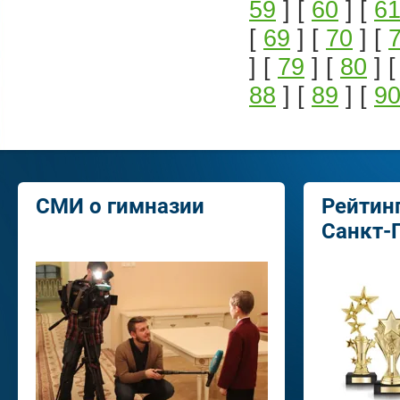
59
] [
60
] [
6
[
69
] [
70
] [
] [
79
] [
80
] 
88
] [
89
] [
9
СМИ о гимназии
Рейтин
Санкт-