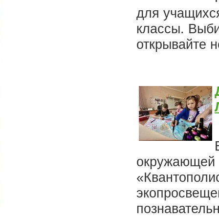
для учащихся
классы. Выб
открывайте н
окружающей 
«Квантополи
экопросвеще
познавательн