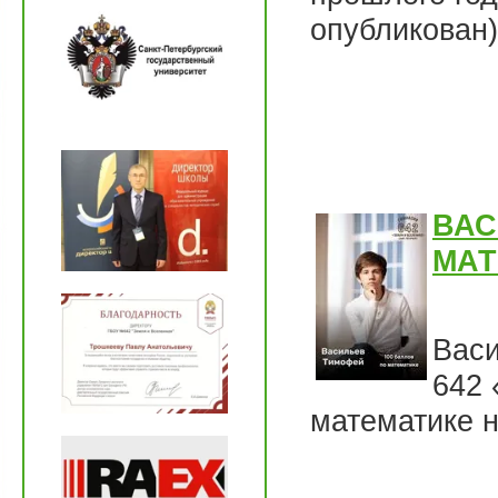
опубликован)
ВАС
МАТ
Васи
642 
математике н