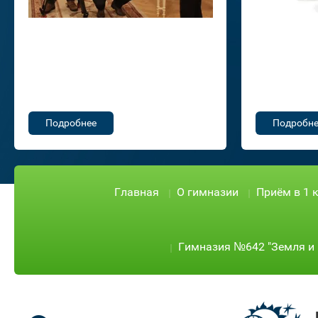
Подробнее
Подробне
Главная
О гимназии
Приём в 1 
Гимназия №642 "Земля и 