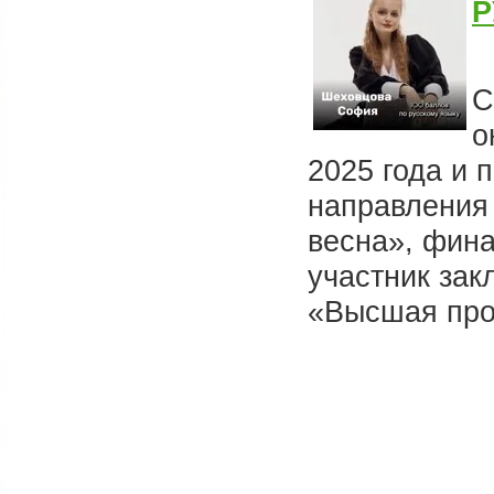
Р
С
о
2025 года и 
направления
весна», фин
участник зак
«Высшая пр