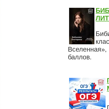
БИБ
ЛИТ
Биб
кла
Вселенная», 
баллов.