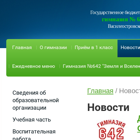
Государственное бюджет
гимназия № 6
Василеостровск
Главная
О гимназии
Приём в 1 класс
Новост
Ежедневное меню
Гимназия №642 "Земля и Вселен
Главная
/
Новос
Сведения об
образовательной
Новости
организации
Учебная часть
Воспитательная
работа