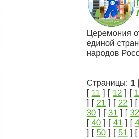
Церемония о
единой стра
народов Рос
Страницы:
1
[
11
] [
12
] [
1
] [
21
] [
22
] 
30
] [
31
] [
3
[
40
] [
41
] [
] [
50
] [
51
] 