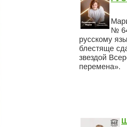
Мар
№ 6
русскому язы
блестяще сда
звездой Всер
перемена».
Ш