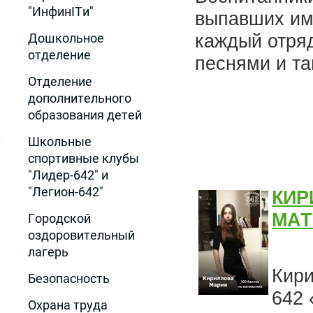
"ИнфинITи"
выпавших им
каждый отряд
Дошкольное
отделение
песнями и та
Отделение
дополнительного
образования детей
Школьные
спортивные клубы
"Лидер-642" и
"Легион-642"
КИР
МАТ
Городской
оздоровительный
лагерь
Кири
Безопасность
642 
Охрана труда