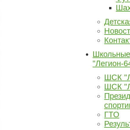
Шах
Детска
Новос
Контак
Школьные 
"Легион-6
ШСК "Л
ШСК "Л
Презид
спорти
ГТО
Резуль