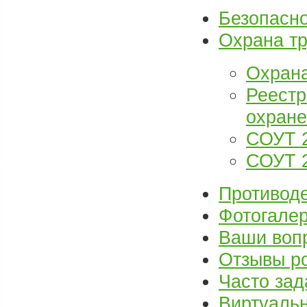
Безопасн
Охрана т
Охрана
Реестр
охране
СОУТ 2
СОУТ 2
Противоде
Фотогале
Ваши воп
Отзывы р
Часто за
Виртуаль