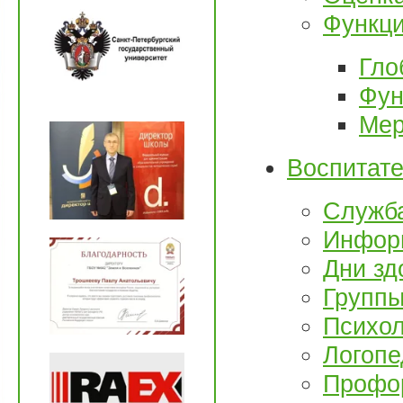
Функци
Гло
Фун
Мер
Воспитате
Служб
Инфор
Дни зд
Группы
Психол
Логопе
Профо