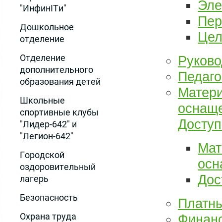
Эле
"ИнфинITи"
Пер
Дошкольное
Цел
отделение
Отделение
Руково
дополнительного
Педаго
образования детей
Матери
Школьные
оснаще
спортивные клубы
Доступ
"Лидер-642" и
"Легион-642"
Мат
Городской
осн
оздоровительный
Дос
лагерь
Безопасность
Платны
Охрана труда
Финанс