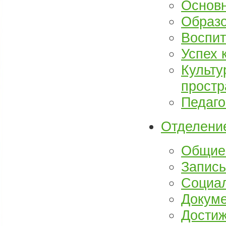
Основ
Образо
Воспит
Успех 
Культу
простр
Педаго
Отделение
Общие
Запись
Социа
Докум
Достиж