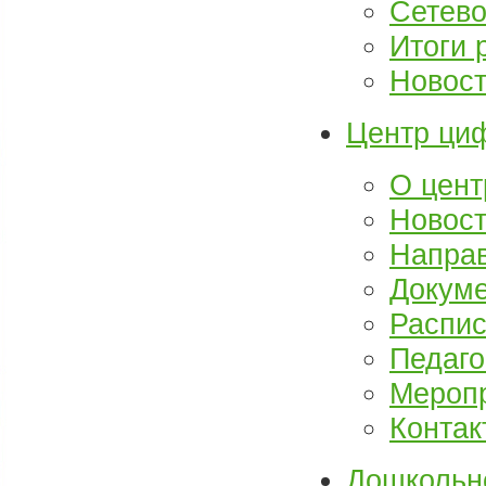
Сетево
Итоги 
Новос
Центр циф
О цент
Новос
Напра
Докум
Распи
Педаго
Мероп
Контак
Дошкольн