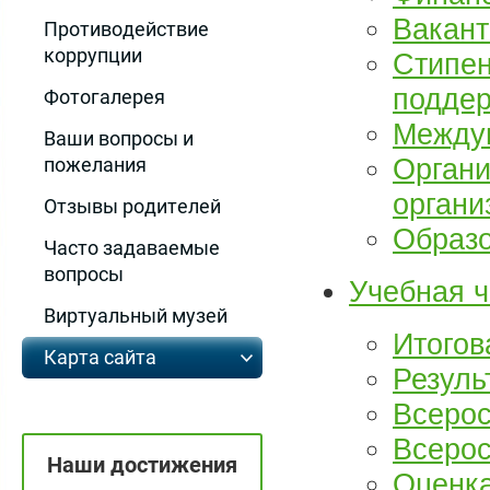
Вакант
Противодействие
коррупции
Стипен
подде
Фотогалерея
Междун
Ваши вопросы и
Органи
пожелания
органи
Отзывы родителей
Образо
Часто задаваемые
вопросы
Учебная ч
Виртуальный музей
Итогов
Карта сайта
Резуль
Всерос
Всерос
Наши достижения
Оценка