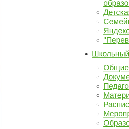
образо
Детска
Семей
Яндекс
"Перев
Школьный
Общие
Докум
Педаго
Матери
Распис
Мероп
Образ