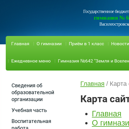
Государственное бюджет
гимназия № 6
Василеостровск
Главная
О гимназии
Приём в 1 класс
Новост
Ежедневное меню
Гимназия №642 "Земля и Вселен
Главная
/
Карта 
Сведения об
образовательной
Карта сай
организации
Учебная часть
Главная
Воспитательная
О гимназ
работа