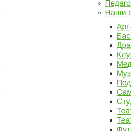
Педаго
Наши 
Арт
Бас
Дра
Клу
Мед
Муз
Под
Са
Сту
Теа
Теа
Фут