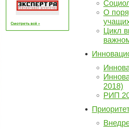
Социол
О поря
учащи
Смотреть всё »
Цикл в
важно
Инноваци
Иннова
Иннова
2018)
РИП 2
Приоритет
Внедре