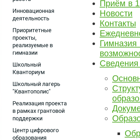
Приём в 1
Инновационная
Новости
деятельность
Контакты
Приоритетные
Ежедневн
проекты,
Гимназия 
реализуемые в
возможно
гимназии
Сведения 
Школьный
Кванториум
Основ
Школьный лагерь
Структ
"Квантополис"
образо
Реализация проекта
Докум
в рамках грантовой
Образ
поддержки
Центр цифрового
Обр
образования