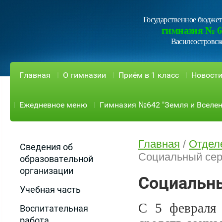
Государственное бюджет
гимназия № 6
Василеостровск
Главная
О гимназии
Приём в 1 класс
Новост
Ежедневное меню
Гимназия №642 "Земля и Вселен
Главная
/
Отдел
Сведения об
Социальный се
образовательной
организации
Социальн
Учебная часть
С 5 февраля 
Воспитательная
работа