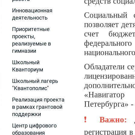
средств социа
Инновационная
Социальный с
деятельность
позволяет дет
Приоритетные
счет бюдже
проекты,
федерально
реализуемые в
гимназии
национального
Школьный
Обладатели се
Кванториум
лицензирован
Школьный лагерь
дополнитель
"Квантополис"
«Навигатор 
Реализация проекта
Петербурга» 
в рамках грантовой
поддержки
❗
Важно:
Центр цифрового
регистрация в
образования