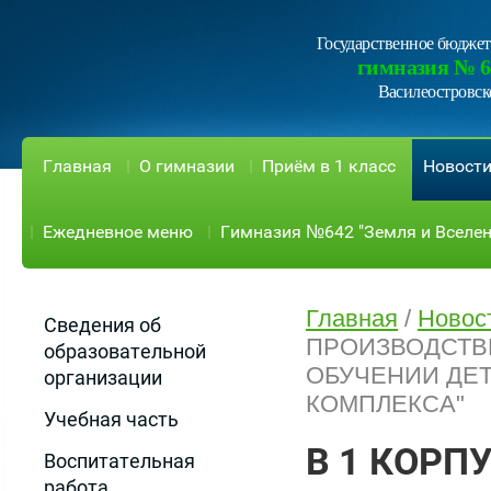
Государственное бюджет
гимназия № 6
Василеостровск
Главная
О гимназии
Приём в 1 класс
Новост
Ежедневное меню
Гимназия №642 "Земля и Вселен
Главная
/
Новос
Сведения об
ПРОИЗВОДСТВ
образовательной
ОБУЧЕНИИ ДЕТ
организации
КОМПЛЕКСА"
Учебная часть
В 1 КОРП
Воспитательная
работа