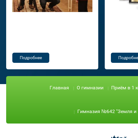
Подробнее
Подробне
Главная
О гимназии
Приём в 1 
Гимназия №642 "Земля и 