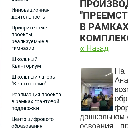
ПРОИЗВО
Инновационная
"ПРЕЕМСТ
деятельность
В РАМКА
Приоритетные
проекты,
КОМПЛЕК
реализуемые в
« Назад
гимназии
Школьный
Кванториум
На 
Школьный лагерь
Ан
"Квантополис"
воз
Реализация проекта
обр
в рамках грантовой
фо
поддержки
дошкольном 
Центр цифрового
освоения п
образования