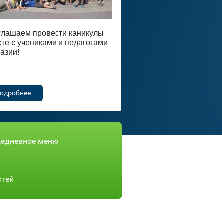
глашаем провести каникулы
те с учениками и педагогами
азии!
одробнее
едневное меню
стей