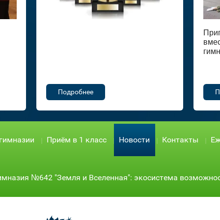
При
вмес
гимн
Подробнее
П
 гимназии
Приём в 1 класс
Новости
Контакты
Еж
имназия №642 "Земля и Вселенная": экосистема возможно