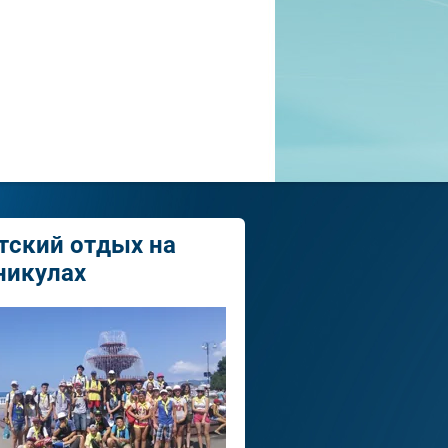
тский отдых на
никулах