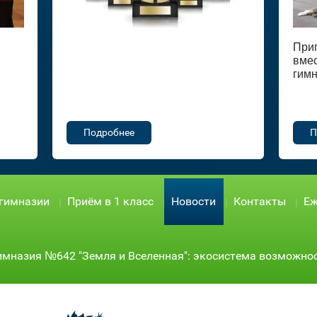
При
вмес
гимн
Подробнее
П
 гимназии
Приём в 1 класс
Новости
Контакты
Еж
имназия №642 "Земля и Вселенная": экосистема возможно