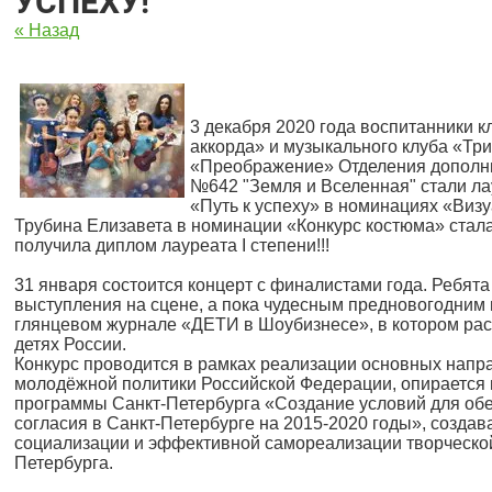
УСПЕХУ!"
« Назад
3 декабря 2020 года воспитанники к
аккорда» и музыкального клуба «Три
«Преображение» Отделения дополни
№642 "Земля и Вселенная" стали ла
«Путь к успеху» в номинациях «Виз
Трубина Елизавета в номинации «Конкурс костюма» стала
получила диплом лауреата I степени!!!
31 января состоится концерт с финалистами года. Ребята
выступления на сцене, а пока чудесным предновогодним 
глянцевом журнале «ДЕТИ в Шоубизнесе», в котором рас
детях России.
Конкурс проводится в рамках реализации основных напр
молодёжной политики Российской Федерации, опирается 
программы Санкт-Петербурга «Создание условий для об
согласия в Санкт-Петербурге на 2015-2020 годы», созда
социализации и эффективной самореализации творческой
Петербурга.