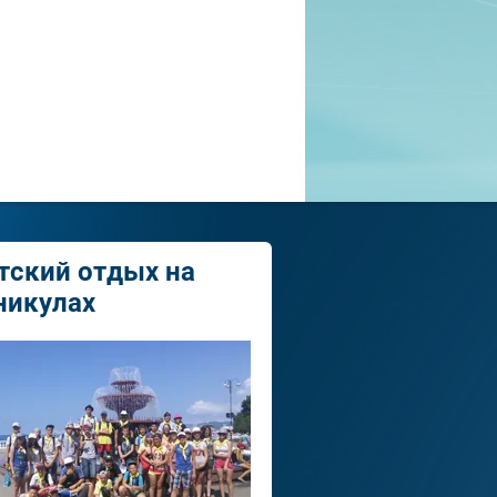
тский отдых на
никулах