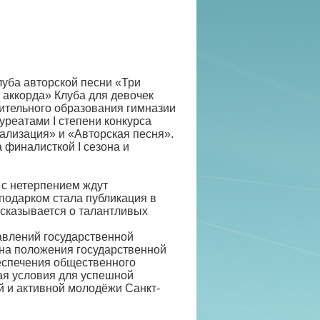
луба авторской песни «Три
 аккорда» Клуба для девочек
тельного образования гимназии
уреатами I степени конкурса
уализация» и «Авторская песня».
 финалисткой I сезона и
 с нетерпением ждут
подарком стала публикация в
сказывается о талантливых
авлений государственной
на положения государственной
еспечения общественного
вая условия для успешной
 и активной молодёжи Санкт-