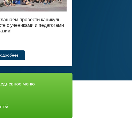
глашаем провести каникулы
те с учениками и педагогами
азии!
одробнее
едневное меню
стей