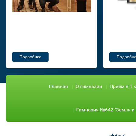
Подробнее
Подробне
Главная
О гимназии
Приём в 1 
Гимназия №642 "Земля и 