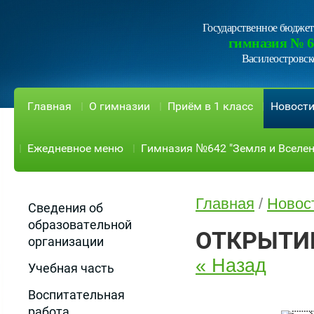
Государственное бюджет
гимназия № 6
Василеостровск
Главная
О гимназии
Приём в 1 класс
Новост
Ежедневное меню
Гимназия №642 "Земля и Вселен
Главная
/
Новос
Сведения об
образовательной
ОТКРЫТИ
организации
« Назад
Учебная часть
Воспитательная
работа