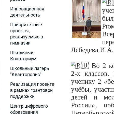
Инновационная
уче
деятельность
был
Приоритетные
Рю
проекты,
Вс
реализуемые в
пер
гимназии
Лебедева И.А.
Школьный
Кванториум
Во 2 ко
Школьный лагерь
2-х классов.
"Квантополис"
ученику 2 «б
Реализация проекта
учёбы, участ
в рамках грантовой
детей и мо
поддержки
России», по
Центр цифрового
Петербургск
образования