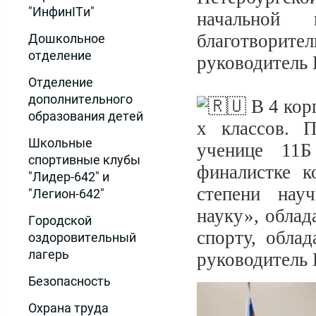
"ИнфинITи"
начальной 
благотвори
Дошкольное
отделение
руководитель 
Отделение
дополнительного
В 4 кор
образования детей
х классов. 
Школьные
ученице 11Б
спортивные клубы
финалистке к
"Лидер-642" и
степени нау
"Легион-642"
науку», облад
Городской
спорту, обла
оздоровительный
лагерь
руководитель 
Безопасность
Охрана труда