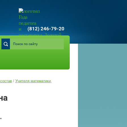
(812) 246-79-20
 состав
/
Учителя математики,
на
"