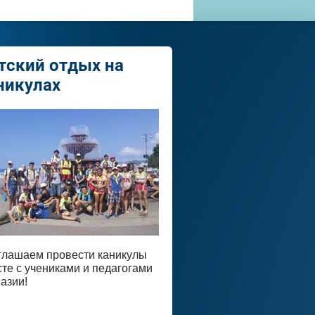
тский отдых на
никулах
глашаем провести каникулы
те с учениками и педагогами
азии!