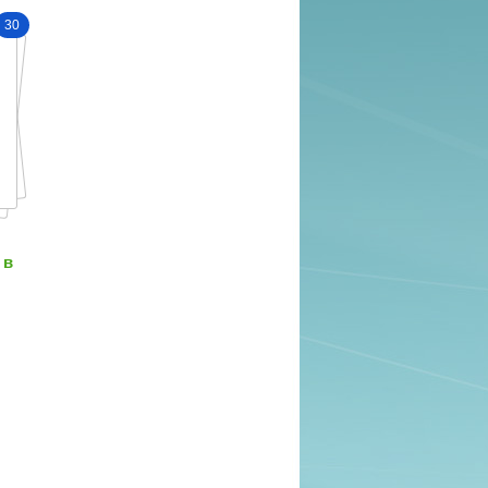
30
 в