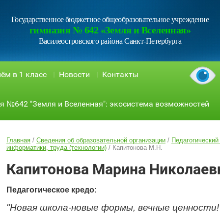
Государственное бюджетное общеобразовательное учреждение
гимназия № 642 «Земля и Вселенная»
Василеостровского района Санкт-Петербурга
ём в 1 класс
Новости
Контакты
я №642 "Земля и Вселенная": экосистема возможностей
Главная
/
Сведения об образовательной организации
/
Педагогический
информатики, труда (технологии)
/
Капитонова М.Н.
Капитонова Марина Николаев
Педагогическое кредо:
"Новая школа-новые формы, вечные ценности!