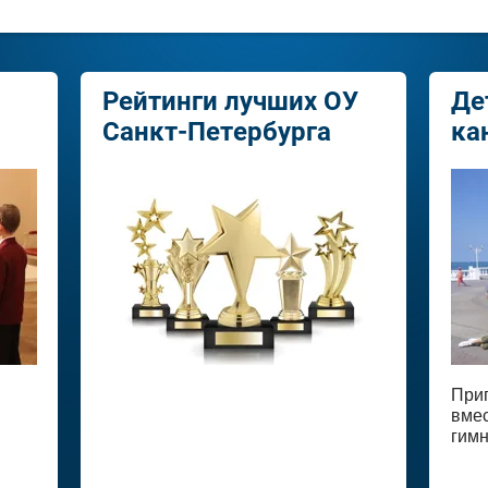
Рейтинги лучших ОУ
Де
Санкт-Петербурга
ка
При
вмес
гимн