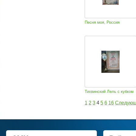
Песня моя, Россия
Тихвинский Лель с кубком
1
2
3
4
5
6
16
Следую