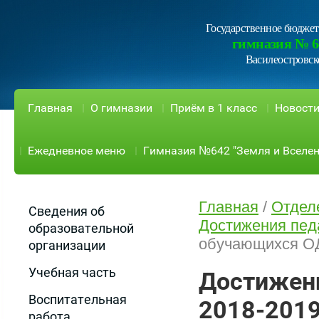
Государственное бюджет
гимназия № 6
Василеостровск
Главная
О гимназии
Приём в 1 класс
Новост
Ежедневное меню
Гимназия №642 "Земля и Вселен
Главная
/
Отдел
Сведения об
Достижения пед
образовательной
обучающихся ОД
организации
Учебная часть
Достижен
Воспитательная
2018-2019
работа