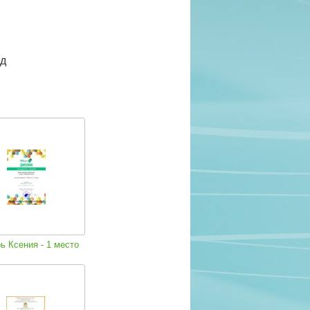
д
 Ксения - 1 место