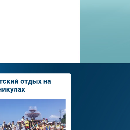
тский отдых на
никулах