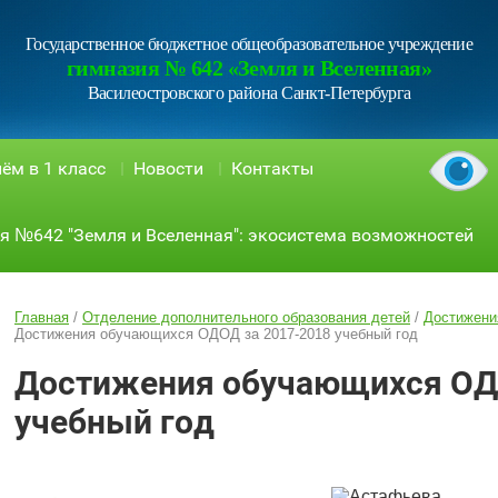
Государственное бюджетное общеобразовательное учреждение
гимназия № 642 «Земля и Вселенная»
Василеостровского района Санкт-Петербурга
ём в 1 класс
Новости
Контакты
я №642 "Земля и Вселенная": экосистема возможностей
Главная
/
Отделение дополнительного образования детей
/
Достижени
Достижения обучающихся ОДОД за 2017-2018 учебный год
Достижения обучающихся ОД
учебный год