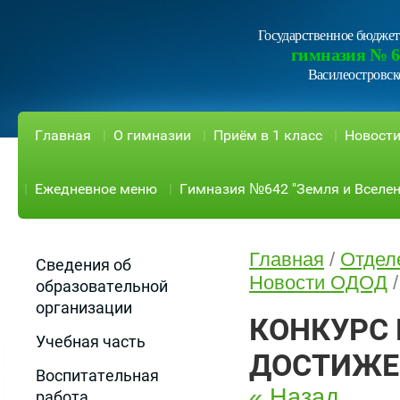
Государственное бюджет
гимназия № 6
Василеостровск
Главная
О гимназии
Приём в 1 класс
Новост
Ежедневное меню
Гимназия №642 "Земля и Вселен
Главная
/
Отдел
Сведения об
Новости ОДОД
образовательной
организации
КОНКУРС
Учебная часть
ДОСТИЖЕ
Воспитательная
« Назад
работа