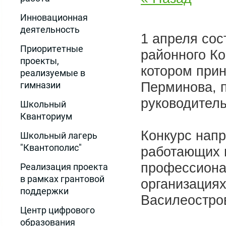
Инновационная
деятельность
1 апреля сос
Приоритетные
районного Ко
проекты,
котором при
реализуемые в
Перминова, п
гимназии
руководитель
Школьный
Кванториум
Конкурс напр
Школьный лагерь
"Квантополис"
работающих 
профессиона
Реализация проекта
в рамках грантовой
организациях
поддержки
Василеостров
Центр цифрового
образования