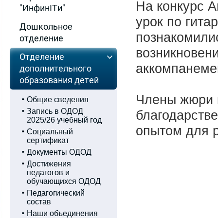
На конкурс 
"ИнфинITи"
урок по гита
Дошкольное
познакомилис
отделение
возникновени
Отделение
аккомпанеме
дополнительного
образования детей
Члены жюри к
Общие сведения
Запись в ОДОД
благодарстве
2025/26 учебный год
опытом для 
Социальный
сертификат
Документы ОДОД
Достижения
педагогов и
обучающихся ОДОД
Педагогический
состав
Наши объединения