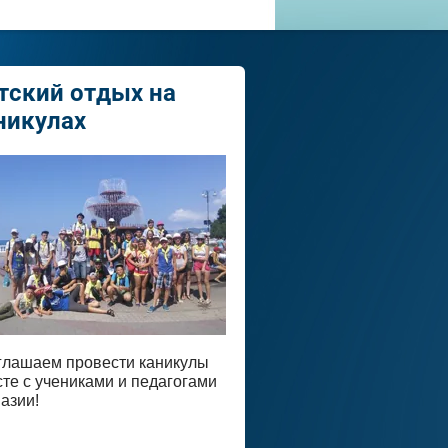
тский отдых на
никулах
глашаем провести каникулы
те с учениками и педагогами
азии!