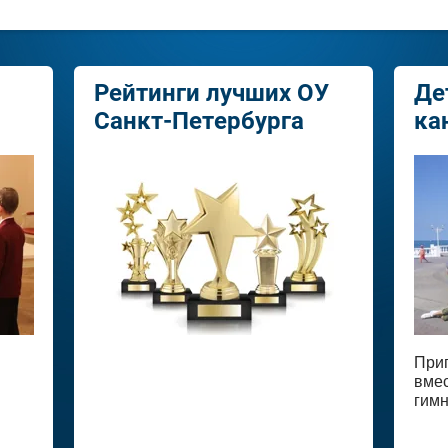
Рейтинги лучших ОУ
Де
Санкт-Петербурга
ка
При
вмес
гимн