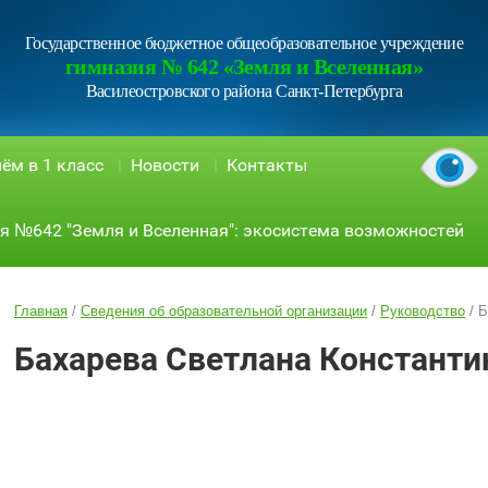
Государственное бюджетное общеобразовательное учреждение
гимназия № 642 «Земля и Вселенная»
Василеостровского района Санкт-Петербурга
ём в 1 класс
Новости
Контакты
я №642 "Земля и Вселенная": экосистема возможностей
Главная
/
Сведения об образовательной организации
/
Руководство
/
Б
Бахарева Светлана Константи